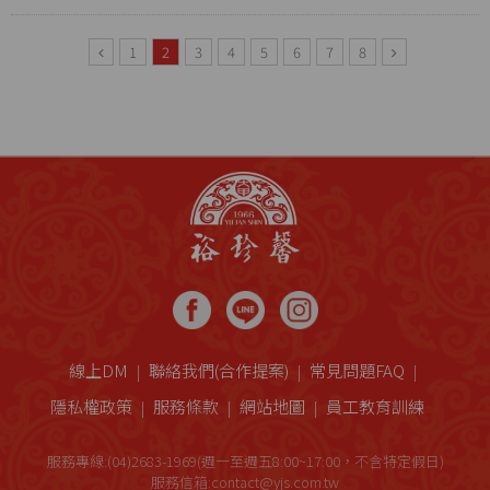
1
2
3
4
5
6
7
8
線上DM
聯絡我們(合作提案)
常見問題FAQ
隱私權政策
服務條款
網站地圖
員工教育訓練
服務專線:(04)2683-1969(週一至週五8:00~17:00，不含特定假日)
服務信箱:contact@yjs.com.tw