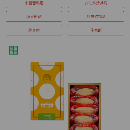
小葛蕾鬆塔
非油炸沙其瑪
糖果餅乾
經典款禮盒
綠豆椪
牛奶酥