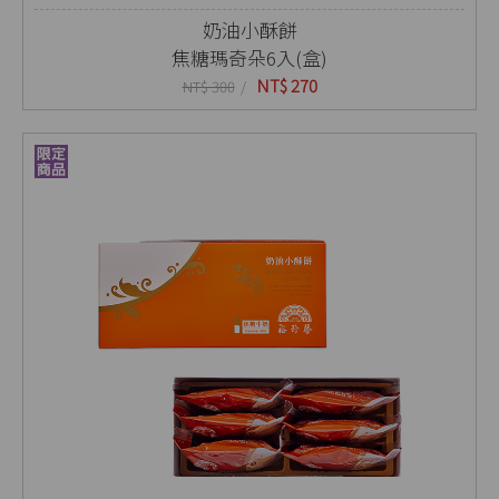
奶油小酥餅
焦糖瑪奇朵6入(盒)
NT$ 270
NT$ 300