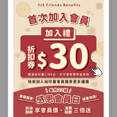
非油炸沙其瑪
堅果多多8入(袋)