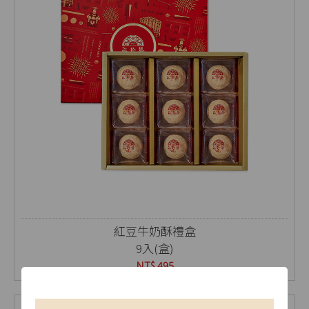
紅豆牛奶酥禮盒
9入(盒)
NT$ 495