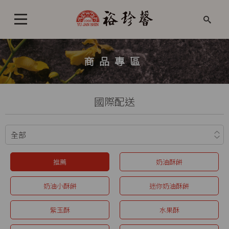
商品專區
國際配送
推薦
奶油酥餅
奶油小酥餅
迷你奶油酥餅
紫玉酥
水果酥