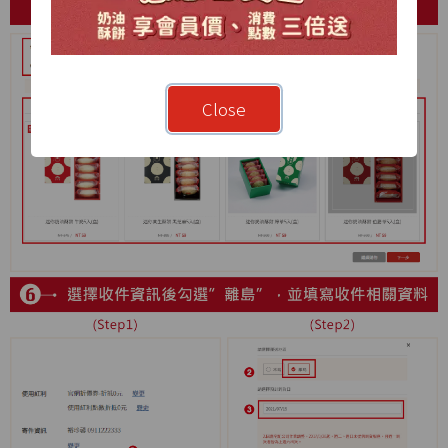
Close