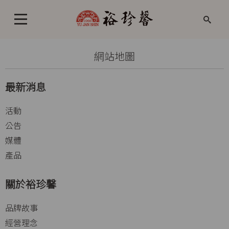
網站地圖
最新消息
活動
公告
媒體
產品
關於裕珍馨
品牌故事
經營理念