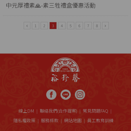
中元厚禮素🙏-素三牲禮盒優惠活動
1
2
3
4
5
6
7
8
線上DM
聯絡我們(合作提案)
常見問題FAQ
隱私權政策
服務條款
網站地圖
員工教育訓練