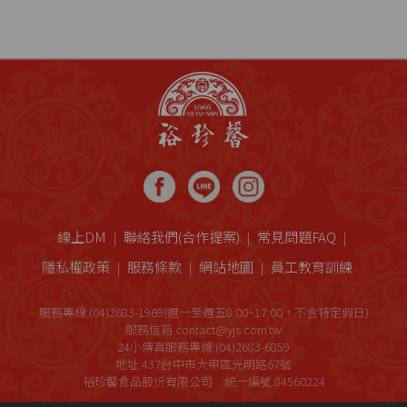
線上DM
聯絡我們(合作提案)
常見問題FAQ
隱私權政策
服務條款
網站地圖
員工教育訓練
服務專線:(04)2683-1969(週一至週五8:00~17:00，不含特定假日)
服務信箱:contact@yjs.com.tw
24小傳真服務專線:(04)2683-6859
地址:437台中市大甲區光明路67號
裕珍馨食品股份有限公司 統一編號:84560224