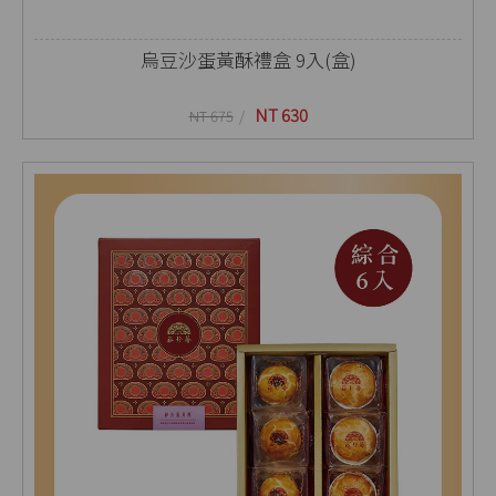
烏豆沙蛋黃酥禮盒 9入(盒)
NT 630
NT 675