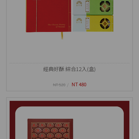
經典好酥 綜合12入(盒)
NT 480
NT 520