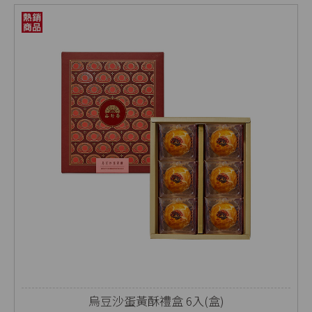
烏豆沙蛋黃酥禮盒 6入(盒)