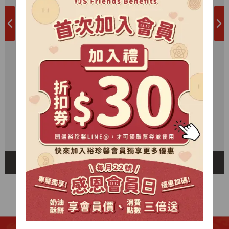
1
/
10