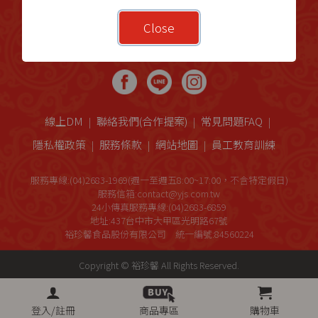
Close
線上DM
聯絡我們(合作提案)
常見問題FAQ
隱私權政策
服務條款
網站地圖
員工教育訓練
服務專線:(04)2683-1969(週一至週五8:00~17:00，不含特定假日)
服務信箱:contact@yjs.com.tw
24小傳真服務專線:(04)2683-6859
地址:437台中市大甲區光明路67號
裕珍馨食品股份有限公司 統一編號:84560224
Copyright © 裕珍馨 All Rights Reserved.
登入/註冊
商品專區
購物車