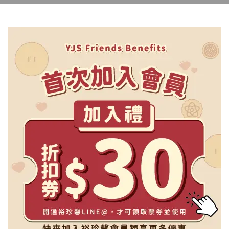
報名已額滿，謝謝大家的支持🙏）
馨一甲子創意聯想繪畫比賽」得獎作品線上展覽 ✨