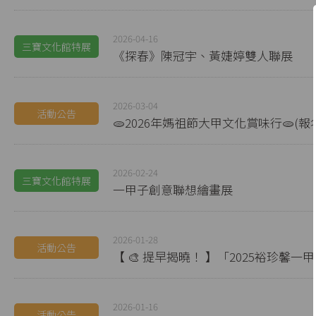
2026-04-16
三寶文化館特展
《探春》陳冠宇、黃婕婷雙人聯展
2026-03-04
活動公告
🫓2026年媽祖節大甲文化賞味行🫓(
2026-02-24
三寶文化館特展
一甲子創意聯想繪畫展
2026-01-28
活動公告
【 🎨 提早揭曉！ 】「2025裕珍
2026-01-16
活動公告