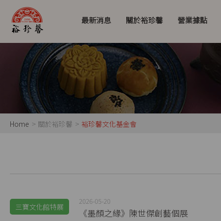
最新消息
關於裕珍馨
營業據點
Home
關於裕珍馨
裕珍馨文化基金會
2026-05-20
三寶文化館特展
《墨顏之緣》陳世傑創藝個展