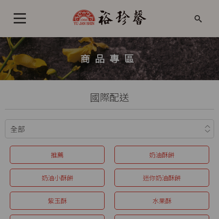
商品專區
國際配送
推薦
奶油酥餅
奶油小酥餅
迷你奶油酥餅
紫玉酥
水果酥