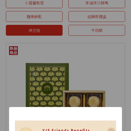
小葛蕾鬆塔
非油炸沙其瑪
糖果餅乾
經典款禮盒
綠豆椪
牛奶酥