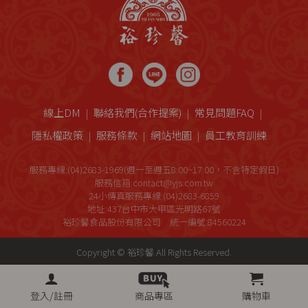
線上DM
聯絡我們(合作提案)
常見問題FAQ
隱私權政策
服務條款
網站地圖
員工教育訓練
服務專線:(04)2683-1969(週一至週五8:00~17:00，不含特定假日)
服務信箱:contact@yjs.com.tw
24小傳真服務專線:(04)2683-6859
地址:437台中市大甲區光明路67號
裕珍馨食品股份有限公司 統一編號:84560224
Copyright © 裕珍馨 All Rights Reserved.
登入/註冊
商品專區
購物車