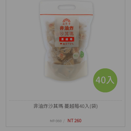
非油炸沙其瑪 蔓越莓40入(袋)
NT 260
NT 360