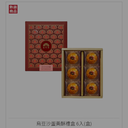
烏豆沙蛋黃酥禮盒 6入(盒)