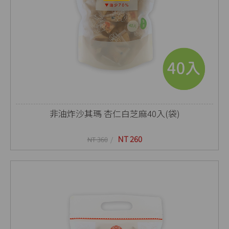
非油炸沙其瑪 杏仁白芝麻40入(袋)
NT 260
NT 360