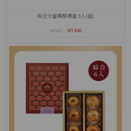
烏豆沙蛋黃酥禮盒 9入(盒)
NT 630
NT 675