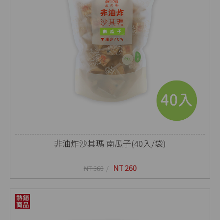
非油炸沙其瑪 南瓜子(40入/袋)
NT 260
NT 360