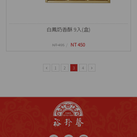
白鳳奶香酥 9入(盒)
NT 450
NT 495
1
2
3
4