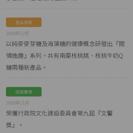
產品發展
2008年12月
以純麥麥芽糖及海藻糖的健康概念研發出『閒
情逸趣』系列，共有南棗核桃糕、核桃牛奶Q
糖兩種新產品。
經營獲頒
2008年11月
榮獲行政院文化建設委員會第九屆『文馨
獎』。