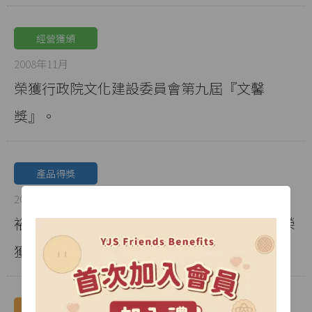
經營獲頒
2008年11月
榮獲行政院文化建設委員會第九屆『文馨
獎』。
產品得獎
2008年08月
裕珍馨「綠豆椪」參加2008台灣第一椪比賽榮
獲『金牌獎』。
產品發展