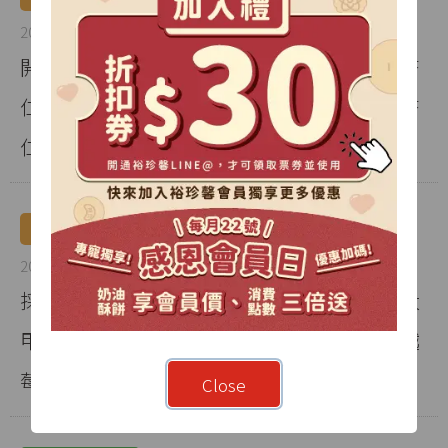
2008年01月
開發手工『牛軋糖』，並以天然奶油、高級杏
仁粒及各類堅果、果乾精心製作而成，共有杏
仁果、巧克力、桂圓三種口味。
產品發展
2008年01月
採用「烘烤」方式開發製作非油炸沙其瑪『大
甲積木』：共有杏仁片白芝麻、南瓜子、蔓越
莓、枸杞四種口味。
Close