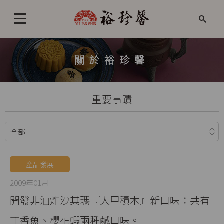
關於裕珍馨
重要事蹟
產品發展
2009年01月
開發非油炸沙其瑪『大甲積木』新口味：共有
丁香魚、櫻花蝦兩種鹹口味。