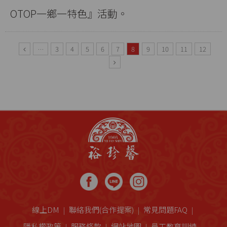
OTOP一鄉一特色』活動。
…
3
4
5
6
7
8
9
10
11
12
線上DM
聯絡我們(合作提案)
常見問題FAQ
隱私權政策
服務條款
網站地圖
員工教育訓練