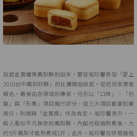
說起金賞纖果鳳梨酥的由來，要從裕珍馨參加「愛上
2010台中鳳梨好酥」的比賽開始談起。從近百家業者
報名，最後由各領域的專家，分別以「口味」、「包
裝」與「形象」項目進行評分，這三大項目都拿到最
高分，則頒與「金賞獎」作為肯定。 裕珍馨表示，一
般人看似平凡無奇的鳳梨酥，內餡在經過熬煮後，大
約5斤鳳梨才能熬煮成1斤；此外，裕珍馨在研發過程