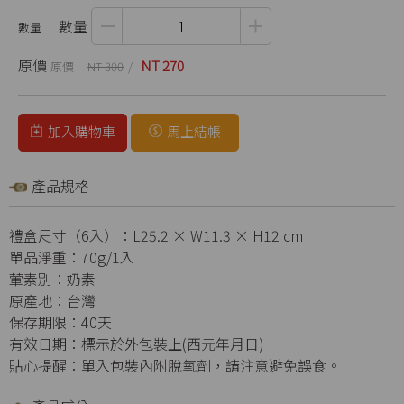
數量
原價
NT 270
NT 300
加入購物車
馬上結帳
產品規格
禮盒尺寸（6入）：L25.2 × W11.3 × H12 cm
單品淨重：70g/1入
葷素別：奶素
原產地：台灣
保存期限：40天
有效日期：標示於外包裝上(西元年月日)
貼心提醒：單入包裝內附脫氧劑，請注意避免誤食。