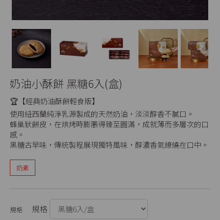
Next
奶油小酥餅 黑糖6入(盒)
🏆【經典奶油酥餅輕食版】
使用紐西蘭純淨乳源製成的天然奶油，淡淡醇香不膩口。
蜂巢狀餅皮，在烘烤時膨脹得臻至圓滿，成就薄而多層次的口
感。
黑糖古早味，傳統製程展現獨特風味，醇濃香氣繚繞在口中。
奶素
規格