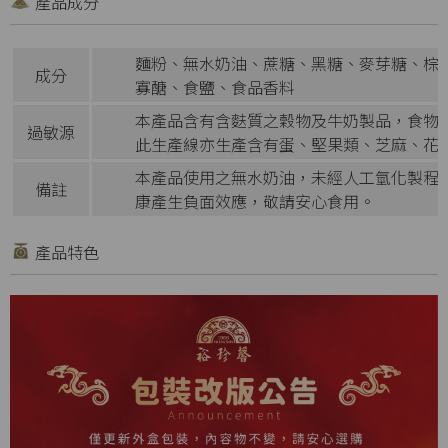
產品成分
麵粉、無水奶油、蔗糖、黑糖、麥芽糖、棕櫚
成分
寡醣、食鹽、食品香料
本產品含有含麩質之穀物及牛奶製品，食物
過敏源
此生產線亦生產含有蛋、堅果類、芝麻、花
本產品使用之無水奶油，未經人工氫化製程
備註
康產生負面效應，敬請安心食用。
產品特色