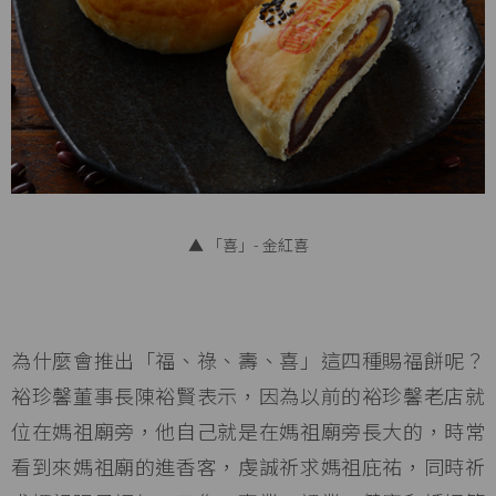
▲ 「喜」- 金紅喜
為什麼會推出「福、祿、壽、喜」這四種賜福餅呢？
裕珍馨董事長陳裕賢表示，因為以前的裕珍馨老店就
位在媽祖廟旁，他自己就是在媽祖廟旁長大的，時常
看到來媽祖廟的進香客，虔誠祈求媽祖庇祐，同時祈