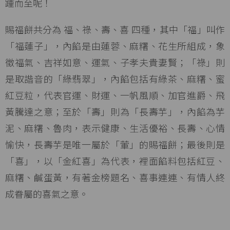
踵而至呢！
賜福餅共分為 福、祿、壽、喜 四種，其中「福」叫作
「福蓮子」，內餡是由蓮蓉、麻糬、花生所組成，象
徵福氣、吉祥如意、運氣、子孝夫貴妻賢；「祿」則
是取諧音的「綠翡翠」，內餡包括有綠茶、麻糬、蜜
紅豆粒，代表官運、財運、一帆風順、加官進爵、飛
黃騰達之意；至於「壽」則為「長壽芋」，內餡為芋
泥、麻糬、魯肉，表示健康、生活優裕、長壽、心情
愉快，長壽芋是唯一屬於「葷」的賜福餅；最後則是
「喜」，以「金紅喜」為代表，裡面餡料包括紅豆、
麻糬、鹹蛋黃，有著金榜題名、喜事連連、有情人終
成眷屬的喜氣之意。