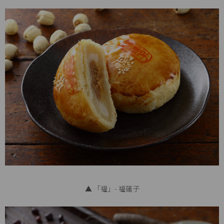
▲ 「福」- 福蓮子