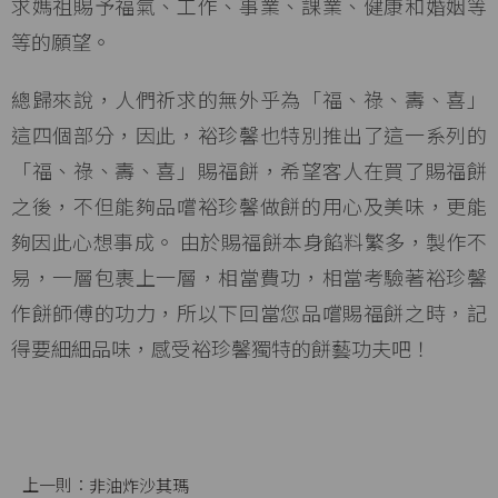
求媽祖賜予福氣、工作、事業、課業、健康和婚姻等
等的願望。
總歸來說，人們祈求的無外乎為「福、祿、壽、喜」
這四個部分，因此，裕珍馨也特別推出了這一系列的
「福、祿、壽、喜」賜福餅，希望客人在買了賜福餅
之後，不但能夠品嚐裕珍馨做餅的用心及美味，更能
夠因此心想事成。 由於賜福餅本身餡料繁多，製作不
易，一層包裹上一層，相當費功，相當考驗著裕珍馨
作餅師傅的功力，所以下回當您品嚐賜福餅之時，記
得要細細品味，感受裕珍馨獨特的餅藝功夫吧！
非油炸沙其瑪