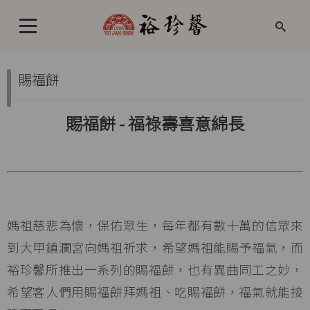
賜福餅
賜福餅 - 福祿壽喜意綿長
媽祖慈悲為懷，保佑眾生，每年都有數十萬的信眾來
到大甲鎮瀾宮向媽祖祈求，希望媽祖能賜予福氣，而
裕珍馨所推出一系列的賜福餅，也有異曲同工之妙，
希望客人們用賜福餅拜媽祖、吃賜福餅，福氣就能接