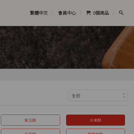
繁體中文
會員中心
0
個商品
紫玉酥
水果酥