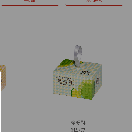
牛奶酥
糖果餅乾
檸檬酥
6個/盒