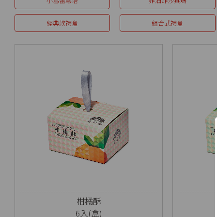
小葛蕾鬆塔
非油炸沙其瑪
經典款禮盒
組合式禮盒
柑橘酥
6入(盒)