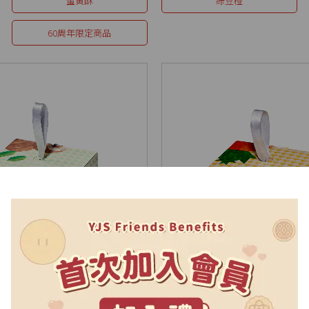
蛋黃酥
綠豆椪
60周年限定商品
桂圓酥
金賞鳳梨酥
6入(盒)
6個/盒