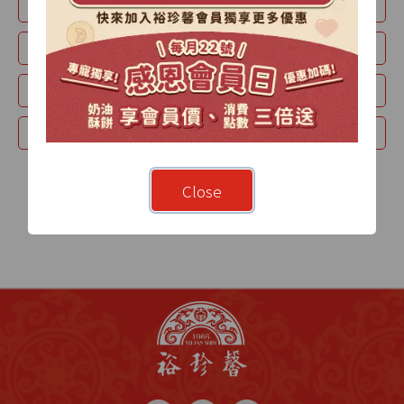
月瀾禮盒
山月禮盒
紫玉酥
時光-精裝禮盒
蛋黃酥
綠豆椪
牛奶酥
經典款禮盒
Close