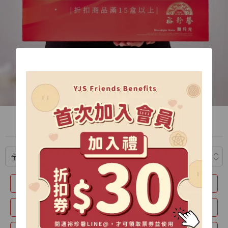
中秋禮盒專區
推薦
暖月-雙層禮盒
星耀禮盒
極光禮盒