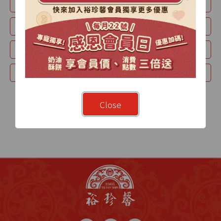
月瀾禮盒
山月禮盒
紫玉酥
時光-精裝禮盒
蛋黃酥
綠豆椪
牛奶酥
經典款禮盒
Close