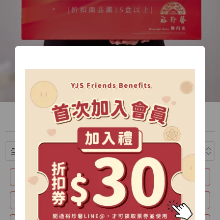
中秋禮盒專區
推薦
暖月-雙層禮盒
星耀禮盒
極光禮盒