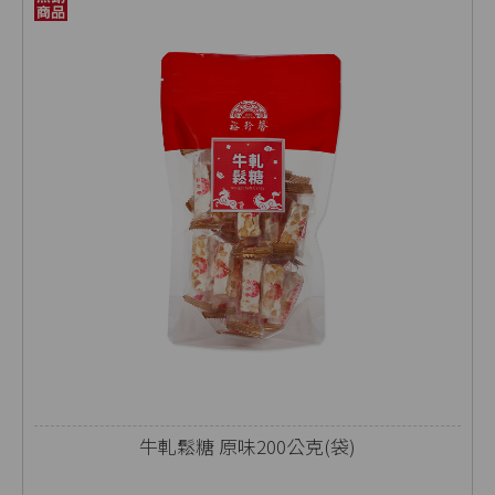
牛軋鬆糖 原味200公克(袋)