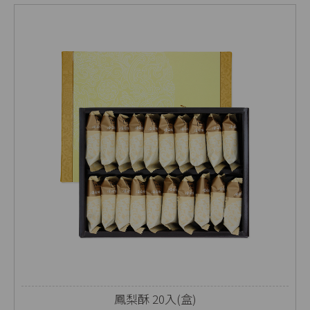
鳳梨酥 20入(盒)