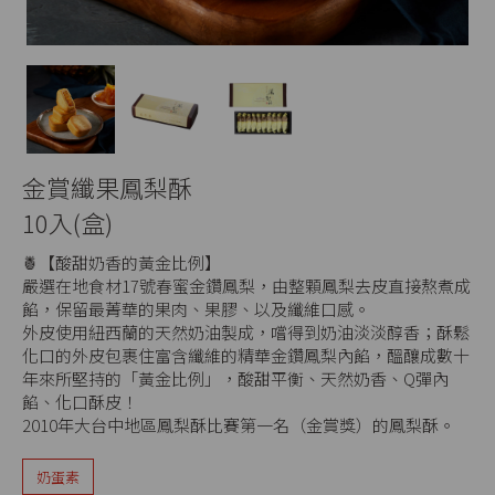
金賞纖果鳳梨酥
10入(盒)
🍍【酸甜奶香的黃金比例】
嚴選在地食材17號春蜜金鑽鳳梨，由整顆鳳梨去皮直接熬煮成
餡，保留最菁華的果肉、果膠、以及纖維口感。
外皮使用紐西蘭的天然奶油製成，嚐得到奶油淡淡醇香；酥鬆
化口的外皮包裹住富含纖維的精華金鑽鳳梨內餡，醞釀成數十
年來所堅持的「黃金比例」，酸甜平衡、天然奶香、Q彈內
餡、化口酥皮！
2010年大台中地區鳳梨酥比賽第一名（金賞獎）的鳳梨酥。
奶蛋素