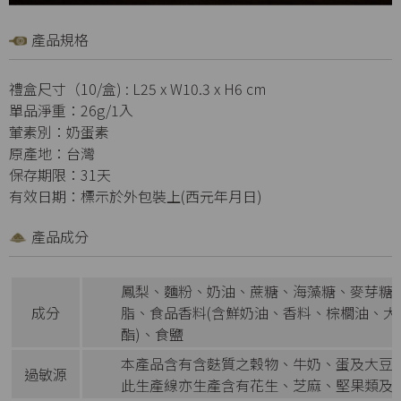
產品規格
禮盒尺寸（10/盒) : L25 x W10.3 x H6 cm
單品淨重：26g/1入
葷素別：奶蛋素
原產地：台灣
保存期限：31天
有效日期：標示於外包裝上(西元年月日)
產品成分
鳳梨、麵粉、奶油、蔗糖、海藻糖、麥芽糖
成分
脂、食品香料(含鮮奶油、香料、棕櫚油、
酯)、食鹽
本產品含有含麩質之穀物、牛奶、蛋及大豆
過敏源
此生產線亦生產含有花生、芝麻、堅果類及