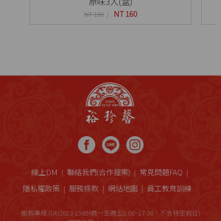
原味3入(盒)
NT 160
NT 180
線上DM
聯絡我們(合作提案)
常見問題FAQ
隱私權政策
服務條款
網站地圖
員工教育訓練
服務專線:(04)2683-1969(週一至週五8:00~17:00，不含特定假日)