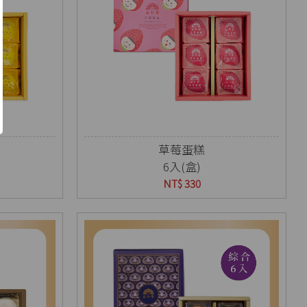
草莓蛋糕
6入(盒)
NT$ 330