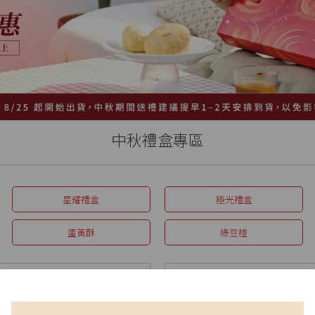
中秋禮盒專區
星耀禮盒
極光禮盒
蛋黃酥
綠豆椪