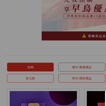
推薦
暖月-雙層禮盒
紫玉酥
時光-精裝禮盒