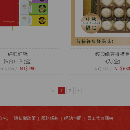
經典好酥
經典綠豆椪禮盒
綜合12入(盒)
9入(盒)
NT$ 480
NT$ 630
NT$ 520
NT$ 675
1
2
FAQ
隱私權政策
服務條款
網站地圖
員工教育訓練