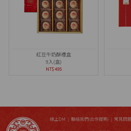
紅豆牛奶酥禮盒
9入(盒)
NT$ 495
線上DM
聯絡我們(合作提案)
常見問題