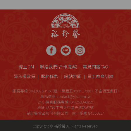
線上DM
聯絡我們(合作提案)
常見問題FAQ
隱私權政策
服務條款
網站地圖
員工教育訓練
服務專線:(04)2683-1969(週一至週五8:00~17:00，不含特定假日)
服務信箱:contact@yjs.com.tw
24小傳真服務專線:(04)2683-6859
地址:437台中市大甲區光明路67號
裕珍馨食品股份有限公司 統一編號:84560224
Copyright © 裕珍馨 All Rights Reserved.