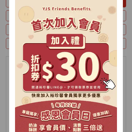
月瀾禮盒
山月禮盒
紫玉酥
時光-精裝禮盒
蛋黃酥
綠豆椪
牛奶酥
經典款禮盒
【2026中秋限定】山月
【2026中秋限定】山月
禮盒-A
禮盒-B