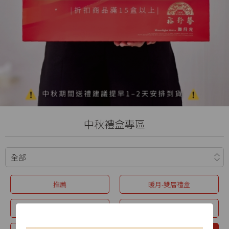
中秋禮盒專區
推薦
暖月-雙層禮盒
星耀禮盒
極光禮盒