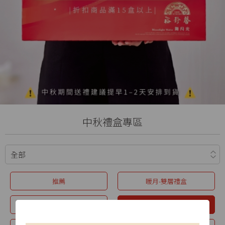
中秋禮盒專區
推薦
暖月-雙層禮盒
星耀禮盒
極光禮盒