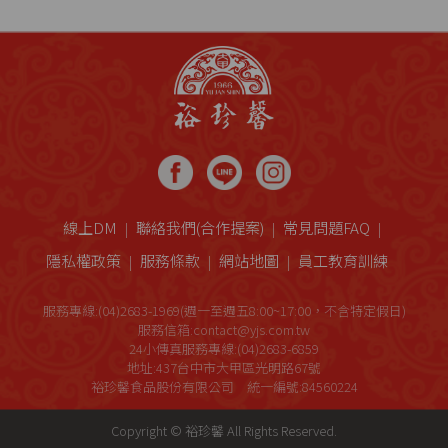
線上DM
聯絡我們(合作提案)
常見問題FAQ
隱私權政策
服務條款
網站地圖
員工教育訓練
服務專線:(04)2683-1969(週一至週五8:00~17:00，不含特定假日)
服務信箱:contact@yjs.com.tw
24小傳真服務專線:(04)2683-6859
地址:437台中市大甲區光明路67號
裕珍馨食品股份有限公司 統一編號:84560224
Copyright © 裕珍馨 All Rights Reserved.