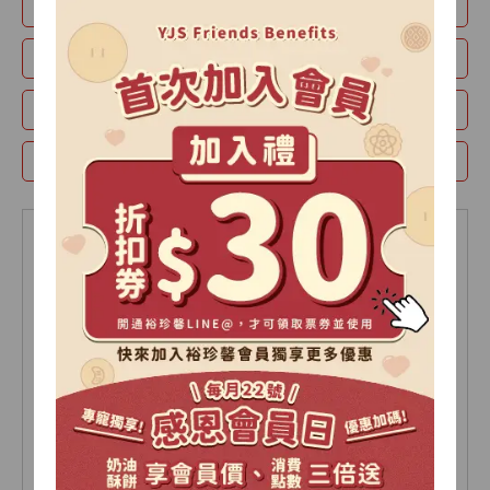
月瀾禮盒
山月禮盒
紫玉酥
時光-精裝禮盒
蛋黃酥
綠豆椪
牛奶酥
經典款禮盒
【2026中秋限定】極光
【2026中秋限定】極光
禮盒-A
禮盒-B