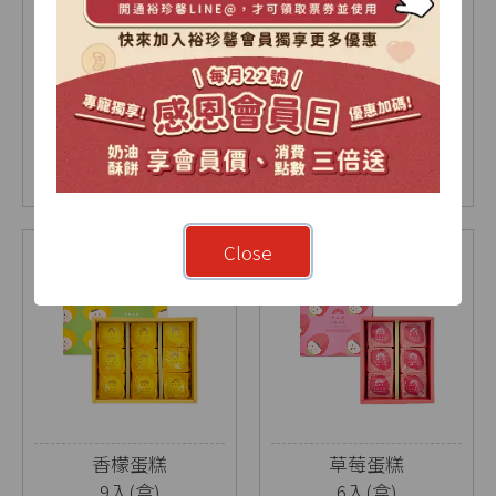
【2026中秋限定】暖
烏豆沙蛋黃酥禮盒
月-雙層A禮盒
9入(盒)
18入(盒)
NT$ 1030
NT$ 630
NT$ 675
Close
香檬蛋糕
草莓蛋糕
9入(盒)
6入(盒)