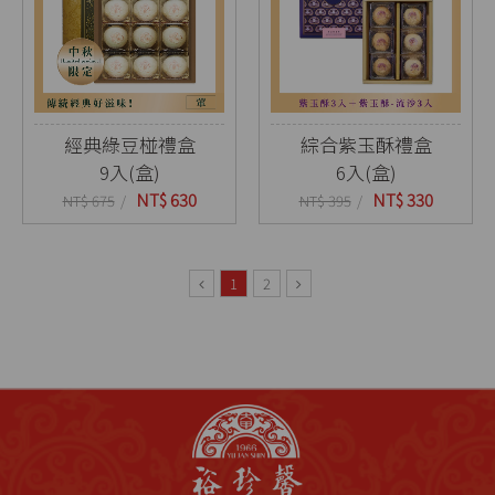
經典綠豆椪禮盒
綜合紫玉酥禮盒
9入(盒)
6入(盒)
NT$ 630
NT$ 330
NT$ 675
NT$ 395
1
2