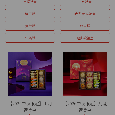
月瀾禮盒
山月禮盒
紫玉酥
時光-精裝禮盒
蛋黃酥
綠豆椪
牛奶酥
經典款禮盒
【2026中秋限定】山月
【2026中秋限定】月瀾
禮盒-A
禮盒-A