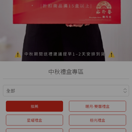
中秋禮盒專區
推薦
暖月-雙層禮盒
星耀禮盒
極光禮盒