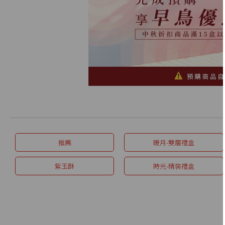
推薦
暖月-雙層禮盒
紫玉酥
時光-精裝禮盒