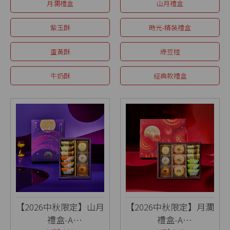
月瀾禮盒
山月禮盒
紫玉酥
時光-精裝禮盒
蛋黃酥
綠豆椪
牛奶酥
經典款禮盒
【2026中秋限定】山月
【2026中秋限定】月瀾
禮盒-A
禮盒-A