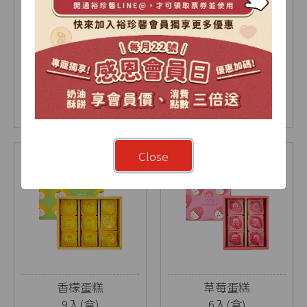
【2026中秋限定】暖
烏豆沙蛋黃酥禮盒
月-雙層A禮盒
9入(盒)
18入(盒)
NT$ 1030
NT$ 630
NT$ 675
Close
香檬蛋糕
草莓蛋糕
9入(盒)
6入(盒)