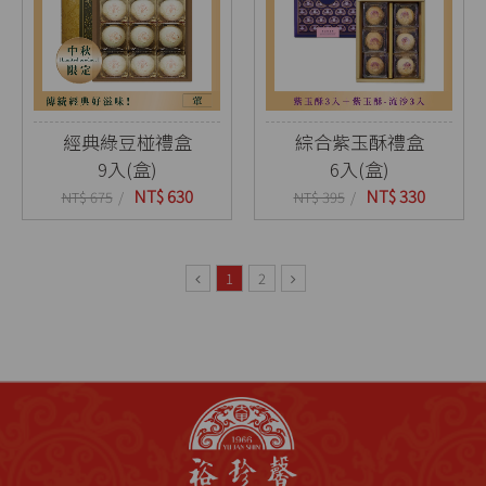
經典綠豆椪禮盒
綜合紫玉酥禮盒
9入(盒)
6入(盒)
NT$ 630
NT$ 330
NT$ 675
NT$ 395
1
2