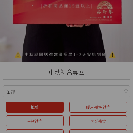
中秋禮盒專區
推薦
暖月-雙層禮盒
星耀禮盒
極光禮盒