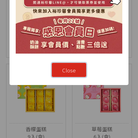
【2026中秋限定】暖
烏豆沙蛋黃酥禮盒
月-雙層A禮盒
9入(盒)
18入(盒)
NT$ 1030
NT$ 630
NT$ 675
Close
香檬蛋糕
草莓蛋糕
9入(盒)
6入(盒)