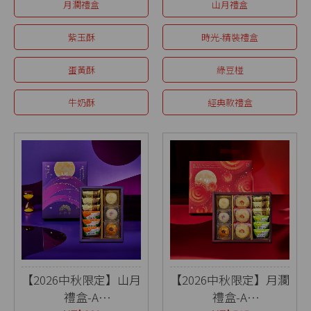
月瀾禮盒
山月禮盒
紫玉酥
時光-精裝禮盒
蛋黃酥
綠豆椪
牛奶酥
經典款禮盒
【2026中秋限定】山月
【2026中秋限定】月瀾
禮盒-A
禮盒-A