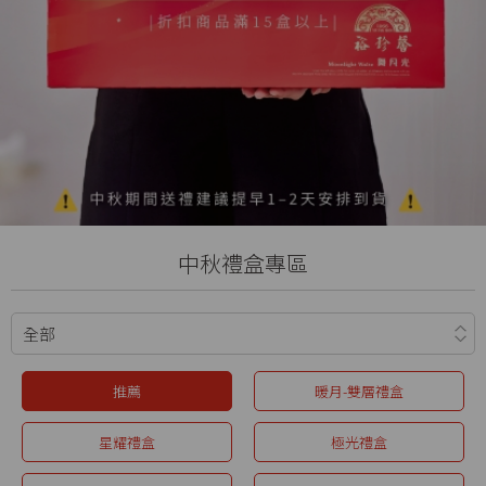
中秋禮盒專區
推薦
暖月-雙層禮盒
星耀禮盒
極光禮盒