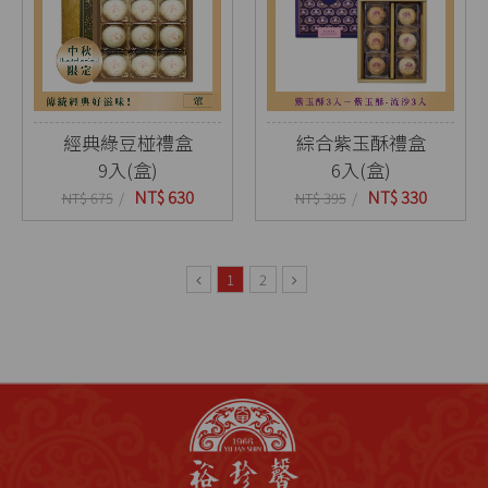
經典綠豆椪禮盒
綜合紫玉酥禮盒
9入(盒)
6入(盒)
NT$ 630
NT$ 330
NT$ 675
NT$ 395
1
2