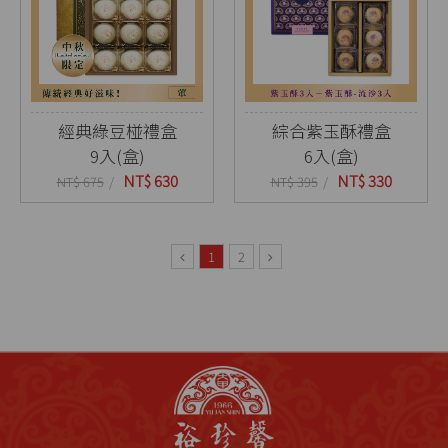
經典綠豆椪禮盒
綜合紫玉酥禮盒
9入(盒)
6入(盒)
NT$ 630
NT$ 330
NT$ 675
NT$ 395
1
2