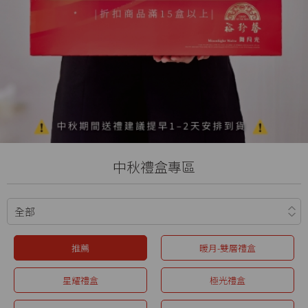
中秋禮盒專區
推薦
暖月-雙層禮盒
星耀禮盒
極光禮盒