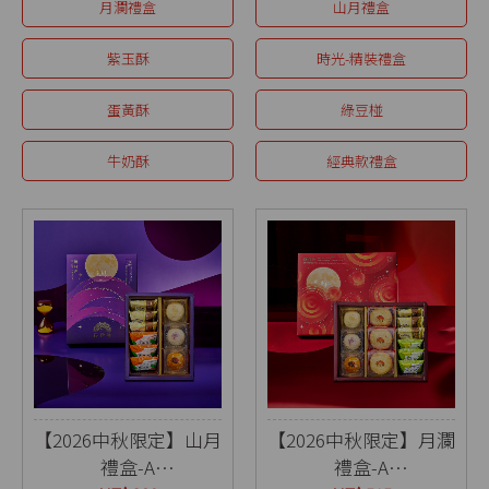
月瀾禮盒
山月禮盒
紫玉酥
時光-精裝禮盒
蛋黃酥
綠豆椪
牛奶酥
經典款禮盒
【2026中秋限定】山月
【2026中秋限定】月瀾
禮盒-A
禮盒-A