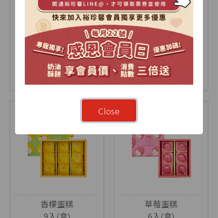
【2026中秋限定】暖
烏豆沙蛋黃酥禮盒
月-雙層A禮盒
9入(盒)
18入(盒)
NT$ 1030
NT$ 630
NT$ 675
Close
香檬蛋糕
草莓蛋糕
9入(盒)
6入(盒)