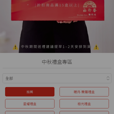
中秋禮盒專區
推薦
暖月-雙層禮盒
星耀禮盒
極光禮盒