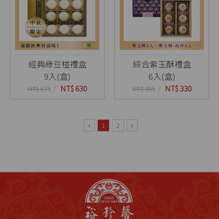
經典綠豆椪禮盒
綜合紫玉酥禮盒
9入(盒)
6入(盒)
NT$ 630
NT$ 330
NT$ 675
NT$ 395
1
2