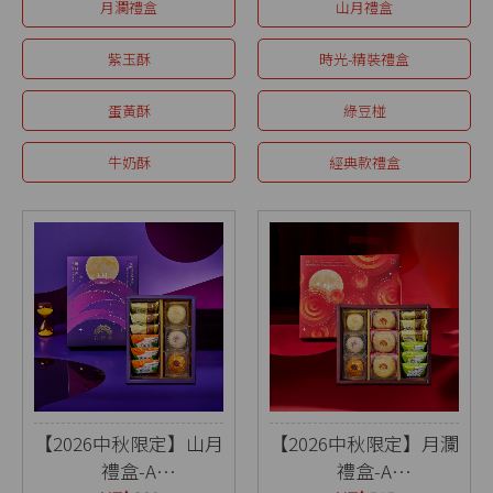
月瀾禮盒
山月禮盒
紫玉酥
時光-精裝禮盒
蛋黃酥
綠豆椪
牛奶酥
經典款禮盒
【2026中秋限定】山月
【2026中秋限定】月瀾
禮盒-A
禮盒-A