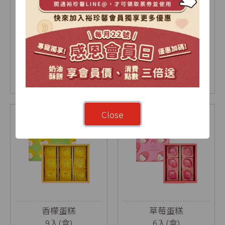
【2026中秋限定】暖
烏豆沙蛋黃酥禮盒
月-雙層A禮盒
9入(盒)
18入(盒)
NT$ 1030
NT$ 630
NT$ 675
Close
香檬蛋糕
草莓蛋糕
9入(盒)
6入(盒)