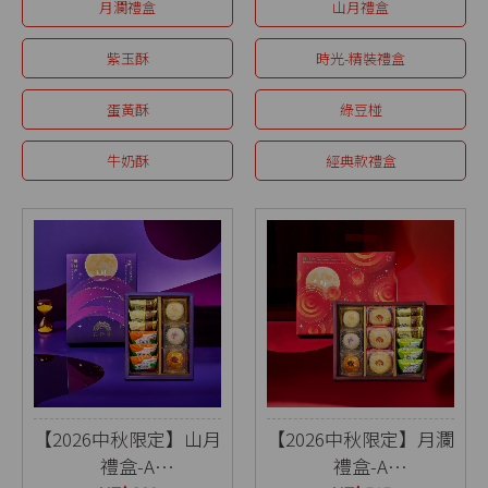
月瀾禮盒
山月禮盒
紫玉酥
時光-精裝禮盒
蛋黃酥
綠豆椪
牛奶酥
經典款禮盒
【2026中秋限定】山月
【2026中秋限定】月瀾
禮盒-A
禮盒-A