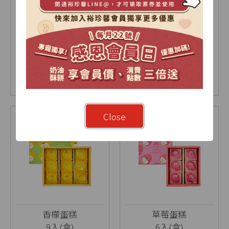
【2026中秋限定】暖
烏豆沙蛋黃酥禮盒
月-雙層A禮盒
9入(盒)
18入(盒)
NT$ 1030
NT$ 630
NT$ 675
Close
香檬蛋糕
草莓蛋糕
9入(盒)
6入(盒)