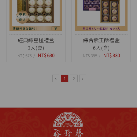
經典綠豆椪禮盒
綜合紫玉酥禮盒
9入(盒)
6入(盒)
NT$ 630
NT$ 330
NT$ 675
NT$ 395
1
2