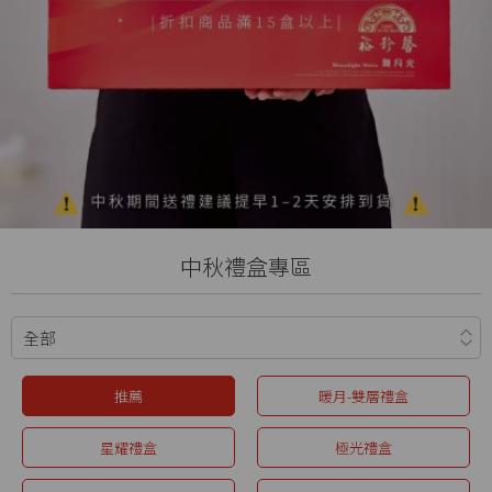
中秋禮盒專區
推薦
暖月-雙層禮盒
星耀禮盒
極光禮盒