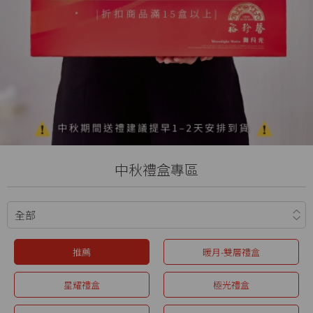
中秋禮盒專區
推薦
暖月-雙層禮盒
星耀禮盒
極光禮盒