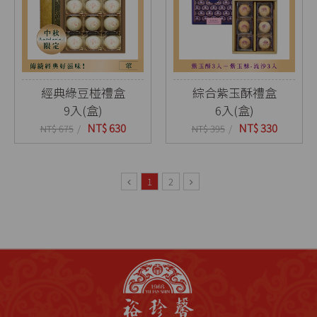
經典綠豆椪禮盒
綜合紫玉酥禮盒
9入(盒)
6入(盒)
NT$ 630
NT$ 330
NT$ 675
NT$ 395
1
2