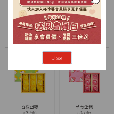
【2026中秋限定】暖
烏豆沙蛋黃酥禮盒
月-雙層A禮盒
9入(盒)
18入(盒)
NT$ 1030
NT$ 630
NT$ 675
Close
香檬蛋糕
草莓蛋糕
9入(盒)
6入(盒)