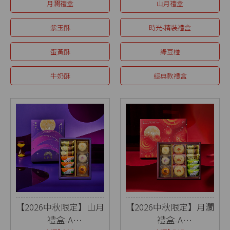
月瀾禮盒
山月禮盒
紫玉酥
時光-精裝禮盒
蛋黃酥
綠豆椪
牛奶酥
經典款禮盒
【2026中秋限定】山月
【2026中秋限定】月瀾
禮盒-A
禮盒-A