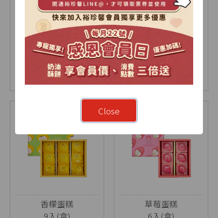
【2026中秋限定】暖
烏豆沙蛋黃酥禮盒
月-雙層A禮盒
9入(盒)
18入(盒)
NT$ 1030
NT$ 630
NT$ 675
Close
香檬蛋糕
草莓蛋糕
9入(盒)
6入(盒)