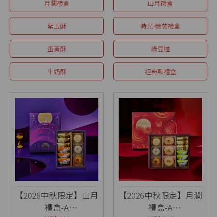
月瀾禮盒
山月禮盒
紫玉酥
時光-精裝禮盒
蛋黃酥
綠豆椪
牛奶酥
經典款禮盒
【2026中秋限定】山月
【2026中秋限定】月瀾
禮盒-A
禮盒-A