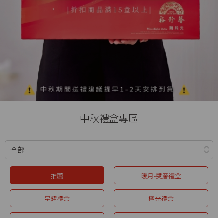
中秋禮盒專區
推薦
暖月-雙層禮盒
星耀禮盒
極光禮盒