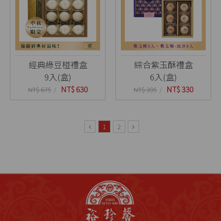
經典綠豆椪禮盒
綜合紫玉酥禮盒
9入(盒)
6入(盒)
NT$ 630
NT$ 330
NT$ 675
NT$ 395
1
2