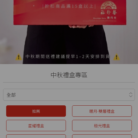
中秋禮盒專區
推薦
暖月-雙層禮盒
星耀禮盒
極光禮盒