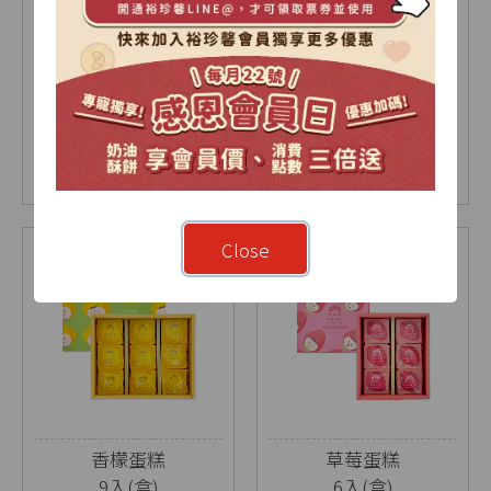
【2026中秋限定】暖
烏豆沙蛋黃酥禮盒
月-雙層A禮盒
9入(盒)
18入(盒)
NT$ 1030
NT$ 630
NT$ 675
Close
香檬蛋糕
草莓蛋糕
9入(盒)
6入(盒)