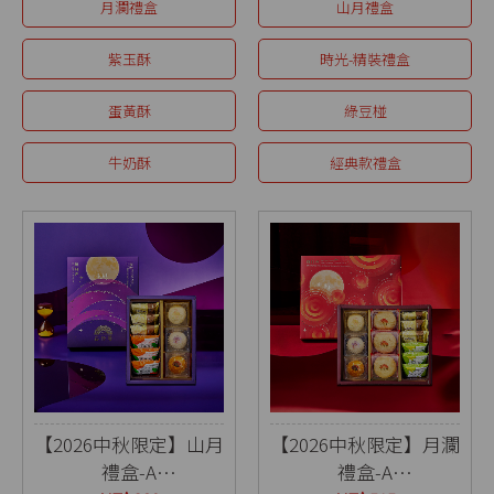
月瀾禮盒
山月禮盒
紫玉酥
時光-精裝禮盒
蛋黃酥
綠豆椪
牛奶酥
經典款禮盒
【2026中秋限定】山月
【2026中秋限定】月瀾
禮盒-A
禮盒-A