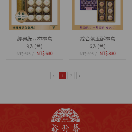
經典綠豆椪禮盒
綜合紫玉酥禮盒
9入(盒)
6入(盒)
NT$ 630
NT$ 330
NT$ 675
NT$ 395
1
2