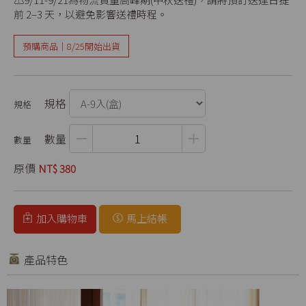
前 2–3 天，以避免影響送禮時程。
預購商品｜8/25開始出貨
規格
數量
原價
NT$ 380
加入購物車
馬上結帳
產品特色