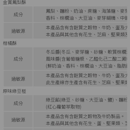
金賞鳳梨酥
鳳梨、麵粉、奶油、蔗糖、海藻糖、麥芽
成分
香料、棕櫚油、大豆油、麥芽糊精、中鏈
本產品含有含麩質之穀物、牛奶、蛋及大
過敏源
本產品與其他含有花生、芝麻、堅果類及
柑橘酥
冬瓜醬(冬瓜、麥芽糖、砂糖、軟質棕櫚油
成分
風味醬(含葡萄糖漿、乙醯化己二酸二澱
(鮮奶油、香料、棕櫚油、大豆油、脂肪
本產品含有含麩質之穀物、牛奶、蛋及大
過敏源
此生產線亦生產含有花生、芝麻、堅果類
原味綠豆椪
綠豆餡(綠豆、砂糖、大豆油、鹽)、麵粉
成分
(紅心蘿蔔萃取物)
本產品含有含麩質之穀物及牛奶製品。
過敏源
本產品與其他含有花生、蛋、堅果類、芝