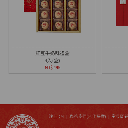
紅豆牛奶酥禮盒
9入(盒)
NT$ 495
線上DM
聯絡我們(合作提案)
常見問題