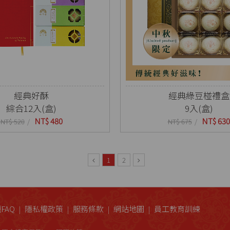
經典好酥
經典綠豆椪禮盒
綜合12入(盒)
9入(盒)
NT$ 480
NT$ 630
NT$ 520
NT$ 675
1
2
FAQ
隱私權政策
服務條款
網站地圖
員工教育訓練