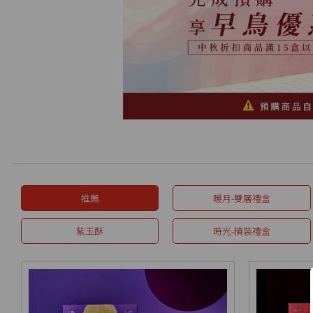
推薦
暖月-雙層禮盒
紫玉酥
時光-精裝禮盒