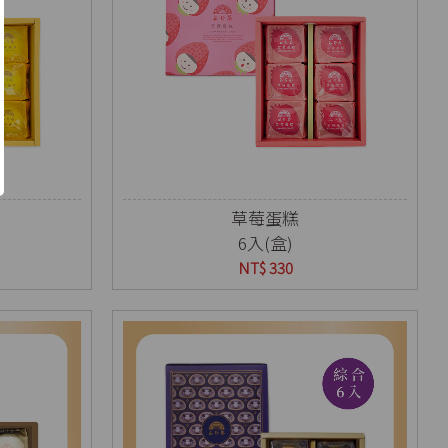
草莓蛋糕
6入(盒)
NT$ 330