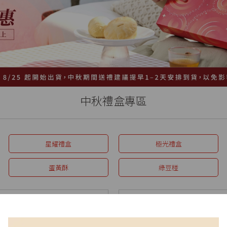
中秋禮盒專區
星耀禮盒
極光禮盒
蛋黃酥
綠豆椪