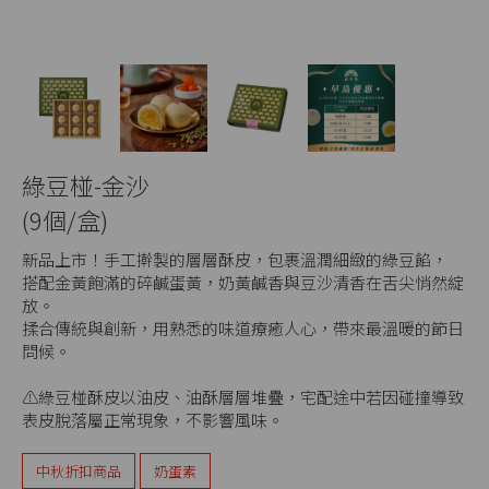
綠豆椪-金沙
(9個/盒)
新品上市！手工擀製的層層酥皮，包裹溫潤細緻的綠豆餡，
搭配金黃飽滿的碎鹹蛋黃，奶黃鹹香與豆沙清香在舌尖悄然綻
放。
揉合傳統與創新，用熟悉的味道療癒人心，帶來最溫暖的節日
問候。
⚠️綠豆椪酥皮以油皮、油酥層層堆疊，宅配途中若因碰撞導致
表皮脫落屬正常現象，不影響風味。
中秋折扣商品
奶蛋素