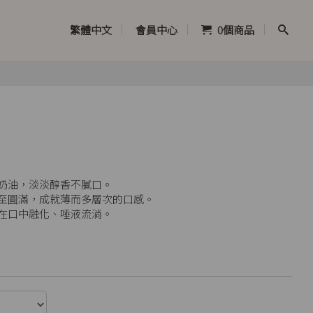
繁體中文
會員中心
0
個商品
奶油，淡淡醇香不膩口。
至圓滿，成就薄而多層次的口感。
在口中融化、唾液流淌。