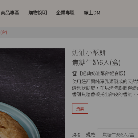
商品專區
購物說明
企業專區
線上DM
(盒)
奶油小酥餅
焦糖牛奶6入(盒)
🏆【經典奶油酥餅輕食版】
使用紐西蘭純淨乳源製成的天然
蜂巢狀餅皮，在烘烤時膨脹得臻
香甜焦糖香襯托出餅皮的香氣，
奶素
規格