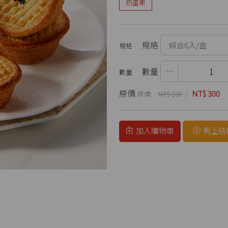
奶蛋素
規格
數量
原價
NT$ 300
NT$ 330
加入購物車
馬上結