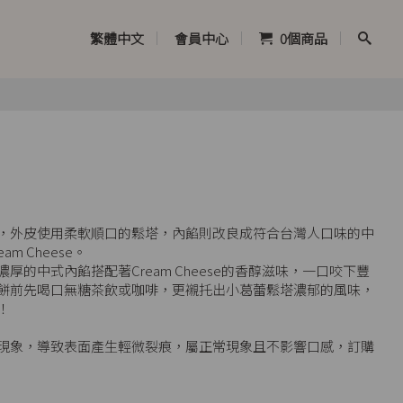
繁體中文
會員中心
0
個商品
，外皮使用柔軟順口的鬆塔，內餡則改良成符合台灣人口味的中
m Cheese。
的中式內餡搭配著Cream Cheese的香醇滋味，一口咬下豐
餅前先喝口無糖茶飲或咖啡，更襯托出小葛蕾鬆塔濃郁的風味，
！
現象，導致表面產生輕微裂痕，屬正常現象且不影響口感，訂購