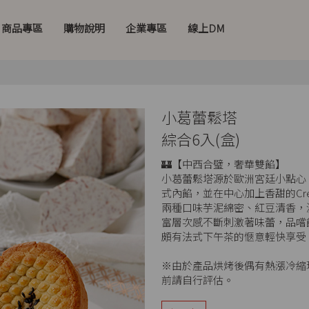
商品專區
購物說明
企業專區
線上DM
小葛蕾鬆塔
綜合6入(盒)
🏰【中西合璧，奢華雙餡】
小葛蕾鬆塔源於歐洲宮廷小點心
式內餡，並在中心加上香甜的Crea
兩種口味芋泥綿密、紅豆清香，濃厚
富層次感不斷刺激著味蕾，品嚐
頗有法式下午茶的愜意輕快享受
※由於產品烘烤後偶有熱漲冷縮
前請自行評估。