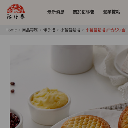
最新消息
關於裕珍馨
營業據點
Home
商品專區
伴手禮
小葛蕾鬆塔
小葛蕾鬆塔 綜合6入(盒)