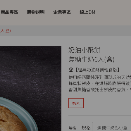
商品專區
購物說明
企業專區
線上DM
入(盒)
奶油小酥餅
焦糖牛奶6入(盒)
🏆【經典奶油酥餅輕食版】
使用紐西蘭純淨乳源製成的天然
蜂巢狀餅皮，在烘烤時膨脹得臻
香甜焦糖香襯托出餅皮的香氣，
奶素
規格