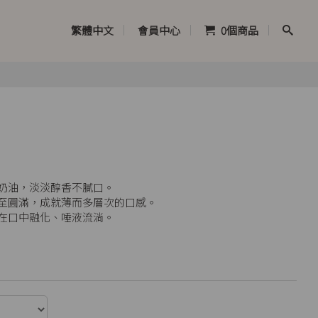
繁體中文
會員中心
0
個商品
奶油，淡淡醇香不膩口。
至圓滿，成就薄而多層次的口感。
在口中融化、唾液流淌。