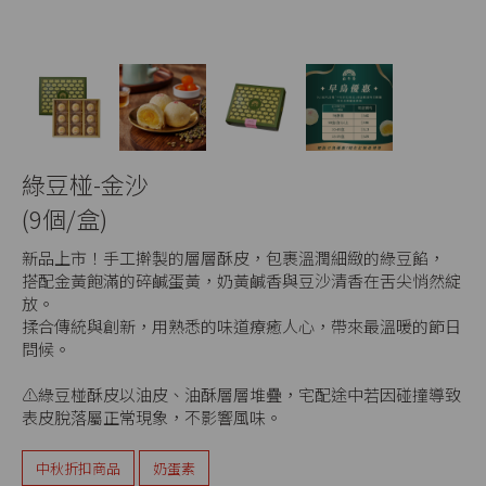
綠豆椪-金沙
(9個/盒)
新品上市！手工擀製的層層酥皮，包裹溫潤細緻的綠豆餡，
搭配金黃飽滿的碎鹹蛋黃，奶黃鹹香與豆沙清香在舌尖悄然綻
放。
揉合傳統與創新，用熟悉的味道療癒人心，帶來最溫暖的節日
問候。
⚠️綠豆椪酥皮以油皮、油酥層層堆疊，宅配途中若因碰撞導致
表皮脫落屬正常現象，不影響風味。
中秋折扣商品
奶蛋素