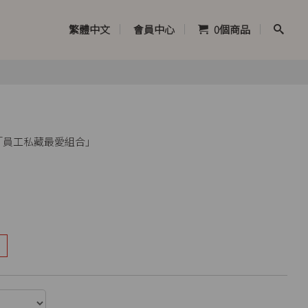
繁體中文
會員中心
0
個商品
—「員工私藏最愛組合」