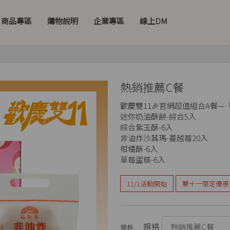
商品專區
購物說明
企業專區
線上DM
熱銷推薦C餐
歡慶雙11🎉官網超值組合A餐
迷你奶油酥餅-綜合5入
綜合紫玉酥-6入
非油炸沙其瑪-蔓越莓20入
柑橘酥-6入
草莓蛋糕-6入
11/1活動開始
雙十一限定優惠
規格