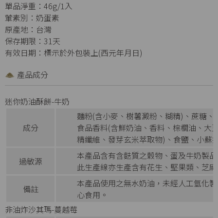
單品淨重：46g/1入
葷素別：奶蛋素
原產地：台灣
保存期限：31天
有效日期：標示於外包裝上(西元年月日)
產品成分
迷你奶油酥餅-牛奶
麵粉(含小麥、樹薯澱粉、糊精)、蔗糖、
成分
食品香料(含鮮奶油、香料、棕櫚油、大
精纖維、發芽玄米萃取物)、食鹽、小蘇
本產品含有含麩質之穀物、蛋及牛奶製品
過敏源
此生產線亦生產含有花生、堅果類、芝麻
本產品使用之無水奶油，未經人工氫化製
備註
心食用。
非油炸沙其瑪-蔓越莓