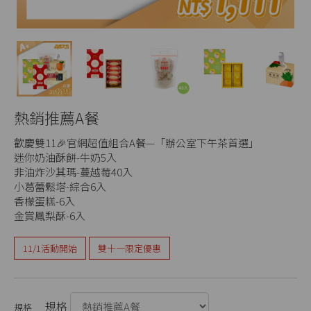
Next
熱銷推薦A餐
歡慶雙11🎉官網超值組合A餐—「辦公室下午茶首選」
迷你奶油酥餅-牛奶5入
非油炸沙其瑪-蔓越莓40入
小葛蕾鬆塔-綜合6入
香檬蛋糕-6入
金賞鳳梨酥-6入
11/1活動開始
雙十一限定優惠
規格