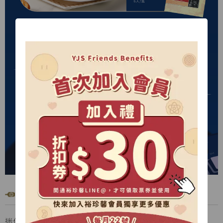
產品規格
迷你奶油酥餅-牛奶