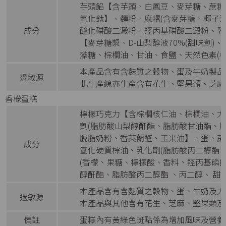
芋頭餡【含芋頭、白鳳豆、麥芽糖、蔗糖、
氧化鈦】、麵粉、麻糬(含麥芽糖、椰子
成分
醯化磷酸二澱粉、羥丙基磷酸二澱粉、乳
【麥芽糖漿、D-山梨醇液70%(甜味劑
藻糖、棕櫚油、甘油、食鹽、天然色素(梔
本產品含有含麩質之穀物、蛋及牛奶製品
過敏源
此生產線亦生產含有花生、堅果類、芝麻
香檬蛋糕
檸檬巧克力【含棕櫚核仁油、棕櫚油、大
劑(脂肪酸山梨醇酐酯、脂肪酸甘油酯、脂
脫脂奶粉、香莢蘭醛、玉米油】、蛋、蔗
成分
氫化硬質棕油、乳化劑(脂肪酸丙二醇酯
(香檬、果糖、檸檬酸、香料、羥丙基磷酸
醇酐酯、脂肪酸丙二醇酯 、丙二醇、 甜味劑
本產品含有含麩質之穀物、蛋、牛奶及大
過敏源
本產品與其他含有花生、芝麻、堅果類及
備註
蛋糕內有黃綠色斑點係為增加風味及營養