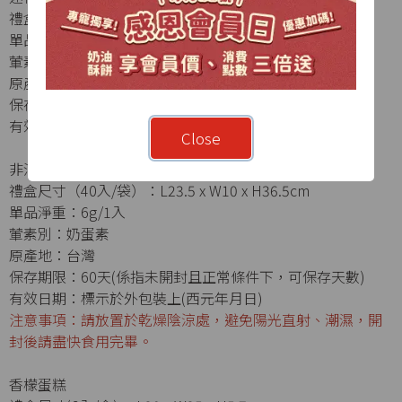
禮盒尺寸（5入）：L11.8 × W20.8 × H8.2 cm
單品淨重：36g/1入
葷素別：奶素
原產地：台灣
保存期限：40天
有效日期：標示於外包裝上(西元年月日)
Close
非油炸沙其瑪-蔓越莓
禮盒尺寸（40入/袋）：L23.5 x W10 x H36.5cm
單品淨重：6g/1入
葷素別：奶蛋素
原產地：台灣
保存期限：60天(係指未開封且正常條件下，可保存天數)
有效日期：標示於外包裝上(西元年月日)
注意事項：請放置於乾燥陰涼處，避免陽光直射、潮濕，開
封後請盡快食用完畢。
香檬蛋糕