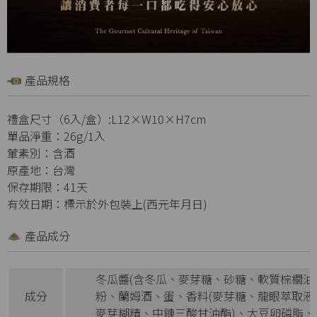
產品規格
禮盒尺寸（6入/盒）:L12×W10×H7cm
單品淨重：26g/1入
葷素別：含酒
原產地：台灣
保存期限：41天
有效日期：標示於外包裝上(西元年月日)
產品成分
冬瓜醬(含冬瓜、麥芽糖、砂糖、軟質棕櫚油
成分
粉、蘭姆酒、蛋、香料(麥芽糖、龍眼萃取
麥芽糊精、中鏈三酸甘油酯)、大豆卵磷脂、