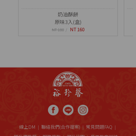
奶油酥餅
原味3入(盒)
NT 160
NT 180
線上DM
聯絡我們(合作提案)
常見問題FAQ