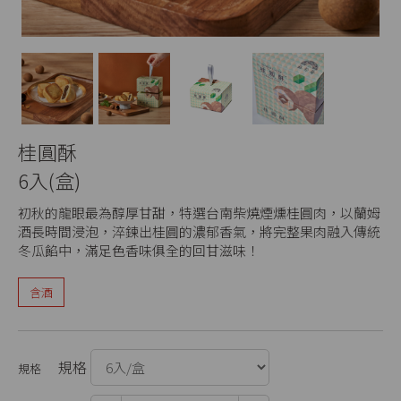
桂圓酥
6入(盒)
初秋的龍眼最為醇厚甘甜，特選台南柴燒煙燻桂圓肉，以蘭姆
酒長時間浸泡，淬鍊出桂圓的濃郁香氣，將完整果肉融入傳統
冬瓜餡中，滿足色香味俱全的回甘滋味！
含酒
規格