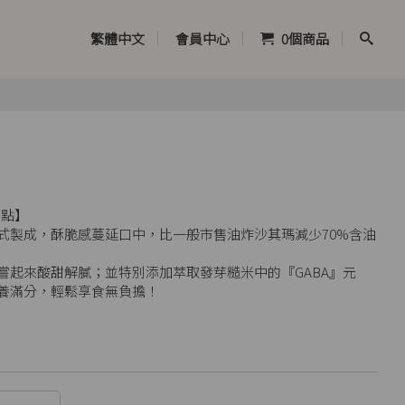
繁體中文
會員中心
0
個商品
茶點】
式製成，酥脆感蔓延口中，比一般市售油炸沙其瑪減少70%含油
嘗起來酸甜解膩；並特別添加萃取發芽糙米中的『GABA』元
養滿分，輕鬆享食無負擔！