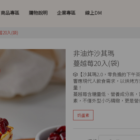
商品專區
購物說明
企業專區
線上DM
20入(袋)
非油炸沙其瑪
蔓越莓20入(袋)
🎲【沙其瑪2.0，零負擔的下午
響應現代人飲食需求，以烘烤方
量！
蔓越莓含糖量低、營養成分高，
素，不僅外型小巧精緻，更是營
奶蛋素