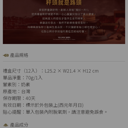
產品規格
禮盒尺寸（12入）：L25.2 × W21.4 × H12 cm
單品淨重：70g/1入
葷素別：奶素
原產地：台灣
保存期限：40天
有效日期：標示於外包裝上(西元年月日)
貼心提醒：單入包裝內附脫氧劑，請注意避免誤食。
產品成分