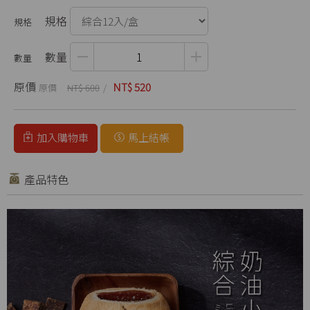
規格
數量
原價
NT$ 520
NT$ 600
加入購物車
馬上結帳
產品特色