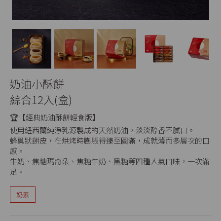
奶油小酥餅
綜合12入(盒)
🏆【經典奶油酥餅輕食版】
使用紐西蘭純淨乳源製成的天然奶油，淡淡醇香不膩口。
蜂巢狀餅皮，在烘烤時膨脹得臻至圓滿，成就薄而多層次的口
感。
牛奶、焦糖瑪奇朵、焦糖牛奶、黑糖等四種人氣口味，一次滿
足。
奶素