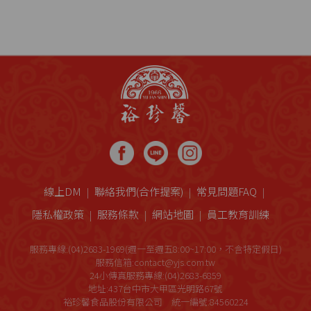
線上DM
聯絡我們(合作提案)
常見問題FAQ
隱私權政策
服務條款
網站地圖
員工教育訓練
服務專線:(04)2683-1969(週一至週五8:00~17:00，不含特定假日)
服務信箱:contact@yjs.com.tw
24小傳真服務專線:(04)2683-6859
地址:437台中市大甲區光明路67號
裕珍馨食品股份有限公司 統一編號:84560224