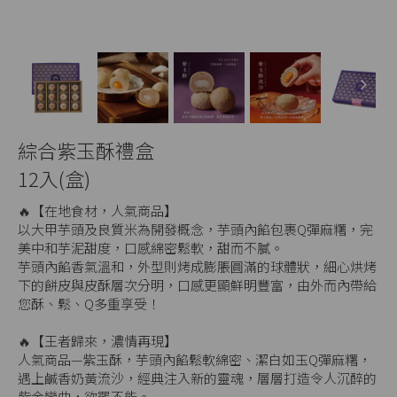
Next
綜合紫玉酥禮盒
12入(盒)
🔥【在地食材，人氣商品】
以大甲芋頭及良質米為開發概念，芋頭內餡包裹Q彈麻糬，完
美中和芋泥甜度，口感綿密鬆軟，甜而不膩。
芋頭內餡香氣溫和，外型則烤成膨脹圓滿的球體狀，細心烘烤
下的餅皮與皮酥層次分明，口感更顯鮮明豐富，由外而內帶給
您酥、鬆、Q多重享受！
🔥【王者歸來，濃情再現】
人氣商品—紫玉酥，芋頭內餡鬆軟綿密、潔白如玉Q彈麻糬，
遇上鹹香奶黃流沙，經典注入新的靈魂，層層打造令人沉醉的
紫金戀曲，欲罷不能。