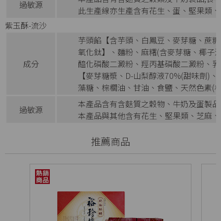
過敏源
此生產線亦生產含有花生、蛋、堅果類、
紫玉酥-流沙
芋頭餡【含芋頭、白鳳豆、麥芽糖、蔗糖、
氧化鈦】、麵粉、麻糬(含麥芽糖、椰子
成分
醯化磷酸二澱粉、羥丙基磷酸二澱粉、乳
【麥芽糖漿、D-山梨醇液70%(甜味劑
藻糖、棕櫚油、甘油、食鹽、天然色素(梔
本產品含有含麩質之穀物、牛奶及蛋製品
過敏源
本產品與其他含有花生、堅果類、芝麻、
推薦商品