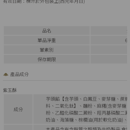
有效日期：標示於外包裝上(西元年月日)
品名
單品淨重
6
葷素別
保存期限
產品成分
紫玉酥
芋頭餡【含芋頭、白鳳豆、麥芽糖、蔗糖、
料、二氧化鈦】、麵粉、麻糬(含麥芽糖
成分
粉、乙醯化磷酸二澱粉、羥丙基磷酸二澱
奶油、海藻糖、棕櫚油(用於軟化奶油)、
本產品含有含麩質之穀類及牛奶製品,食