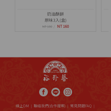
奶油酥餅
原味3入(盒)
NT 160
NT 180
線上DM
聯絡我們(合作提案)
常見問題FAQ