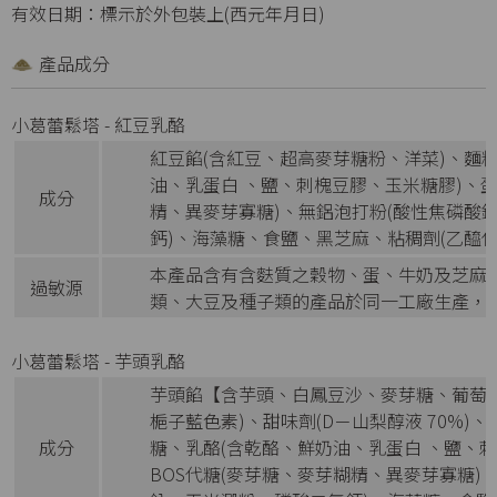
有效日期：標示於外包裝上(西元年月日)
產品成分
小葛蕾鬆塔 - 紅豆乳酪
紅豆餡(含紅豆、超高麥芽糖粉、洋菜)、麵
油、乳蛋白 、鹽、刺槐豆膠、玉米糖膠)、蛋
成分
精、異麥芽寡糖)、無鋁泡打粉(酸性焦磷酸
鈣)、海藻糖、食鹽、黑芝麻、粘稠劑(乙醯化
本產品含有含麩質之穀物、蛋、牛奶及芝麻
過敏源
類、大豆及種子類的產品於同一工廠生產，
小葛蕾鬆塔 - 芋頭乳酪
芋頭餡【含芋頭、白鳳豆沙、麥芽糖、葡萄
梔子藍色素)、甜味劑(D－山梨醇液 70%
成分
糖、乳酪(含乾酪、鮮奶油、乳蛋白 、鹽、
BOS代糖(麥芽糖、麥芽糊精、異麥芽寡糖)