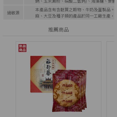
鈉、玉米澱粉、磷酸二氫鈣)、海藻糖、食鹽
本產品含有含麩質之穀物、牛奶及蛋製品。
過敏源
麻、大豆及種子類的產品於同一工廠生產，
推薦商品