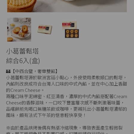
小葛蕾鬆塔
綜合6入(盒)
🏰【中西合璧，奢華雙餡】
小葛蕾鬆塔源於歐洲宮廷小點心，外皮使用柔軟順口的鬆塔，
內餡則改良成符合台灣人口味的中式內餡，並在中心加上香甜
的Cream Cheese。
兩種口味芋泥綿密、紅豆清香，濃厚的中式內餡搭配著Cream
Cheese的香醇滋味，一口咬下豐富層次感不斷刺激著味蕾，
品嚐餅前先喝口無糖茶飲或咖啡，更襯托出小葛蕾鬆塔濃郁的
風味，頗有法式下午茶的愜意輕快享受！
※由於產品烘烤後偶有熱漲冷縮現象，導致表面產生輕微裂
痕，屬正常現象且不影響口感，訂購前請自行評估。