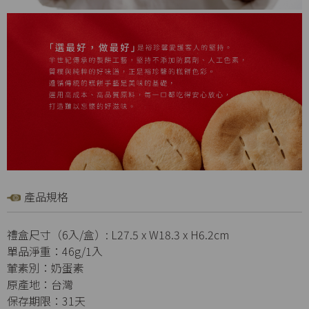
產品規格
禮盒尺寸（6入/盒）: L27.5 x W18.3 x H6.2cm
單品淨重：46g/1入
葷素別：奶蛋素
原產地：台灣
保存期限：31天