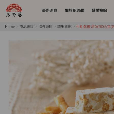
最新消息
關於裕珍馨
營業據點
Home
商品專區
海外專區
糖果餅乾
牛軋鬆糖 原味200公克(袋