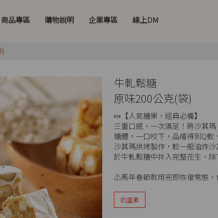
商品專區
購物說明
企業專區
線上DM
)
牛軋鬆糖
原味200公克(袋)
🍬【人氣糖果，經典必備】
三重口感，一次滿足！將沙其瑪
糖體，一口咬下，品嚐得到Q軟
沙其瑪烘烤製作，較一般油炸沙
於牛軋鬆糖中拌入完整花生，除
⚠️馬年春節款用完即恢復常態
奶蛋素