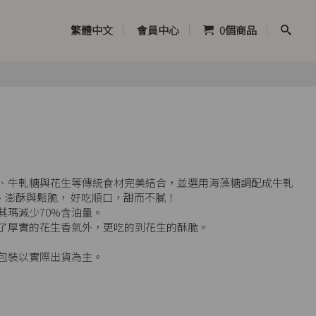
繁體中文
會員中心
0
個商品
、牛軋糖與花生等傳統食材完美結合，並選用海藻糖調配成牛軋
、澎酥與鬆脆， 好吃順口，甜而不膩！
其瑪減少70%含油量。
了厚實的花生香氣外，更吃的到花生的酥脆。
，包裝以實際出貨為主。