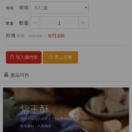
規格
數量
原價
NT$ 330
NT$ 395
加入購物車
馬上結帳
產品特色