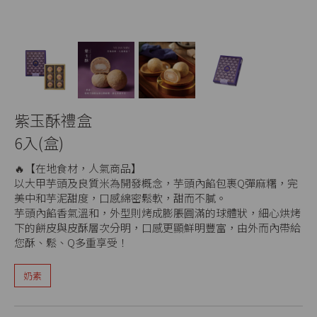
紫玉酥禮盒
6入(盒)
🔥【在地食材，人氣商品】
以大甲芋頭及良質米為開發概念，芋頭內餡包裹Q彈麻糬，完
美中和芋泥甜度，口感綿密鬆軟，甜而不膩。
芋頭內餡香氣溫和，外型則烤成膨脹圓滿的球體狀，細心烘烤
下的餅皮與皮酥層次分明，口感更顯鮮明豐富，由外而內帶給
您酥、鬆、Q多重享受！
奶素