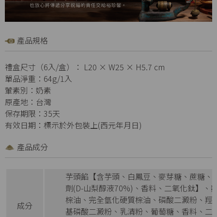
產品規格
禮盒尺寸（6入/盒）： L20 × W25 × H5.7 cm
單品淨重：64g/1入
葷素別：奶素
原產地：台灣
保存期限：35天
有效日期：標示於外包裝上(西元年月日)
產品成分
芋頭餡【含芋頭、白鳳豆、麥芽糖、蔗糖、
劑(D-山梨醇液70%)、香料、二氧化鈦】
棕油、完全氫化硬質棕油、磷酸二澱粉、羥
成分
基磷酸二澱粉、乳清粉、葡萄糖、香料、二