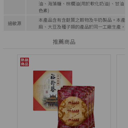
油、海藻糖、棕櫚油(用於軟化奶油)、甘油
色素)
本產品含有含麩質之穀物及牛奶製品。本產
過敏源
麻、大豆及種子類的產品於同一工廠生產，
推薦商品