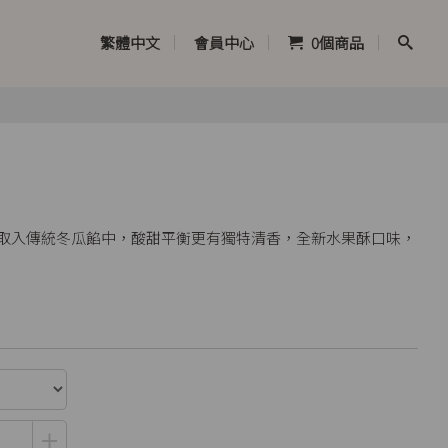
繁體中文
會員中心
0
個商品
萃取入傳統冬瓜餡中，酸甜平衡更有獨特清香，全新水果酥口味，