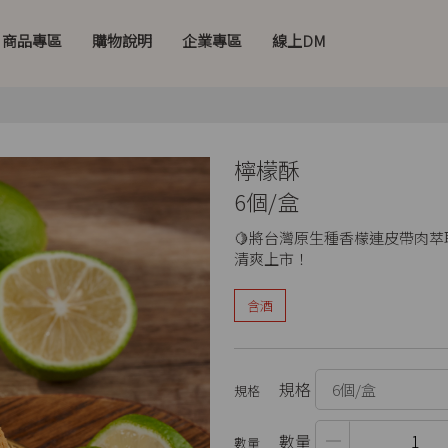
商品專區
購物說明
企業專區
線上DM
檸檬酥
6個/盒
🍋將台灣原生種香檬連皮帶肉
清爽上市！
含酒
規格
數量